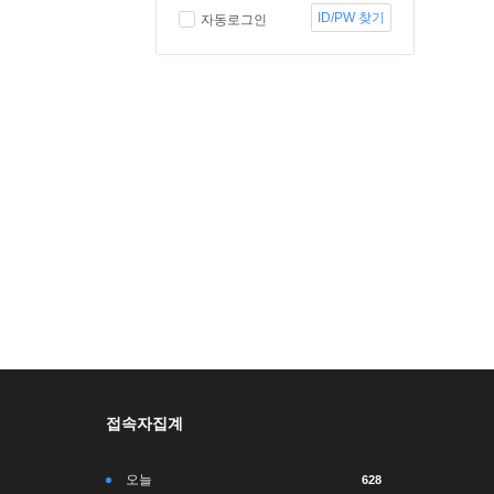
ID/PW 찾기
자동로그인
접속자집계
오늘
628